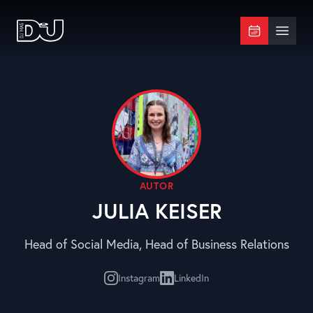
Zum Hauptinhalt springen
DJ Mag Germany
Menü 
AUTOR
JULIA KEISER
Head of Social Media, Head of Business Relations
Instagram
LinkedIn