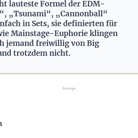
cht lauteste Formel der EDM-
s“, „Tsunami“, „Cannonball“
fach in Sets, sie definierten für
 wie Mainstage-Euphorie klingen
 jemand freiwillig von Big
nd trotzdem nicht.
Anzeige
n