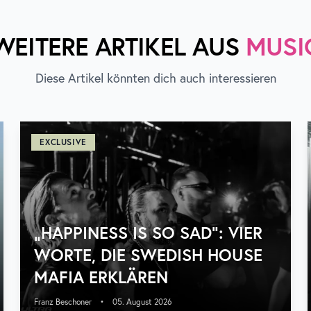
WEITERE ARTIKEL AUS
MUSI
Diese Artikel könnten dich auch interessieren
EXCLUSIVE
„HAPPINESS IS SO SAD“: VIER
WORTE, DIE SWEDISH HOUSE
MAFIA ERKLÄREN
Franz Beschoner
•
05. August 2026