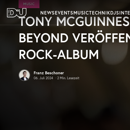
Zum Hauptinhalt springen
MUSIC
NEWS
EVENTS
MUSIC
TECHNIK
DJS
INT
TONY MCGUINNES
DJ Mag Germany
BEYOND VERÖFFEN
ROCK-ALBUM
Franz Beschoner
06. Juli 2024
·
2
Min. Lesezeit