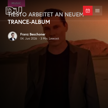
Zum Hauptinhalt springen
MUSIC
TIËSTO ARBEITET AN NEUEM
DJ Mag Germany
Menü 
TRANCE-ALBUM
Franz Beschoner
04. Juni 2026
·
3
Min. Lesezeit