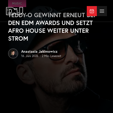
Zum Hauptinhalt springen
MUSIC
TEDDY-O GEWINNT ERNEUT BEI
DJ Mag Germany
Menü 
DEN EDM AWARDS UND SETZT
AFRO HOUSE WEITER UNTER
STROM
Anastasia Jakimowicz
16. Juni 2026
·
2
Min. Lesezeit