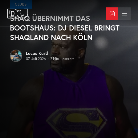
Zum Hauptinhalt springen
CLUBS
SHAQ ÜBERNIMMT DAS
DJ Mag Germany
Menü 
BOOTSHAUS: DJ DIESEL BRINGT
SHAQLAND NACH KÖLN
Lucas Kurth
07. Juli 2026
·
2
Min. Lesezeit