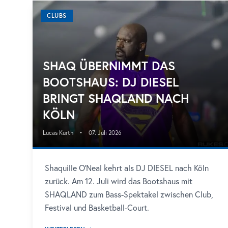
CLUBS
SHAQ ÜBERNIMMT DAS
BOOTSHAUS: DJ DIESEL
BRINGT SHAQLAND NACH
KÖLN
Lucas Kurth
•
07. Juli 2026
Shaquille O’Neal kehrt als DJ DIESEL nach Köln
zurück. Am 12. Juli wird das Bootshaus mit
SHAQLAND zum Bass-Spektakel zwischen Club,
Festival und Basketball-Court.