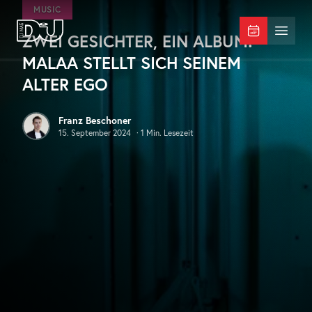
Zum Hauptinhalt springen
MUSIC
ZWEI GESICHTER, EIN ALBUM:
DJ Mag Germany
Menü 
MALAA STELLT SICH SEINEM
ALTER EGO
Franz Beschoner
15. September 2024
·
1
Min. Lesezeit