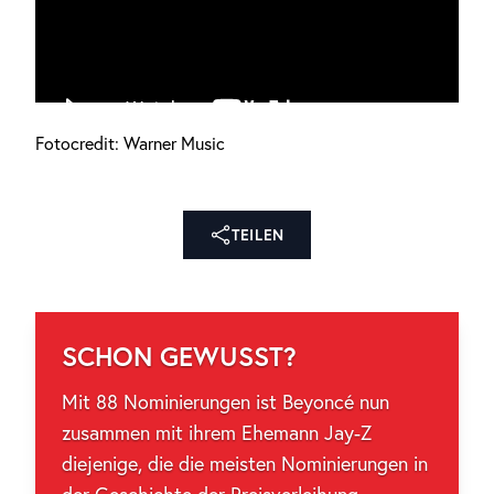
Fotocredit: Warner Music
TEILEN
SCHON GEWUSST?
Mit 88 Nominierungen ist Beyoncé nun
zusammen mit ihrem Ehemann Jay-Z
diejenige, die die meisten Nominierungen in