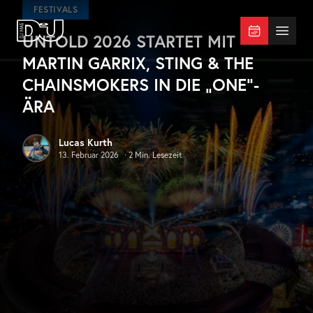
Zum Hauptinhalt springen
FESTIVALS
UNTOLD 2026 STARTET MIT
DJ Mag Germany
Menü 
MARTIN GARRIX, STING & THE
CHAINSMOKERS IN DIE „ONE“-
ÄRA
Lucas Kurth
13. Februar 2026
·
2
Min. Lesezeit