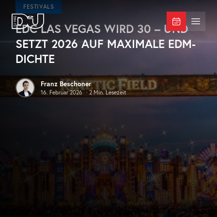
Zum Hauptinhalt springen
FESTIVALS
EDC LAS VEGAS WIRD 30 – UND
DJ Mag Germany
Menü 
SETZT 2026 AUF MAXIMALE EDM-
DICHTE
Franz Beschoner
16. Februar 2026
·
2
Min. Lesezeit