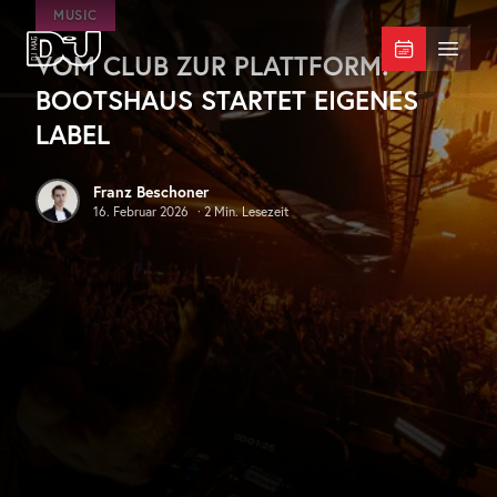
Zum Hauptinhalt springen
MUSIC
VOM CLUB ZUR PLATTFORM:
DJ Mag Germany
Menü 
BOOTSHAUS STARTET EIGENES
LABEL
Franz Beschoner
16. Februar 2026
·
2
Min. Lesezeit