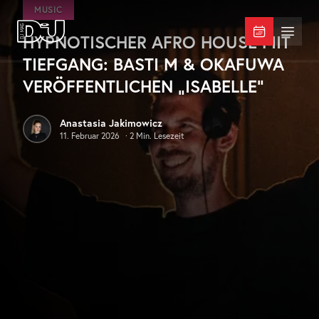
Zum Hauptinhalt springen
MUSIC
HYPNOTISCHER AFRO HOUSE MIT
DJ Mag Germany
Menü 
TIEFGANG: BASTI M & OKAFUWA
VERÖFFENTLICHEN „ISABELLE“
Anastasia Jakimowicz
11. Februar 2026
·
2
Min. Lesezeit