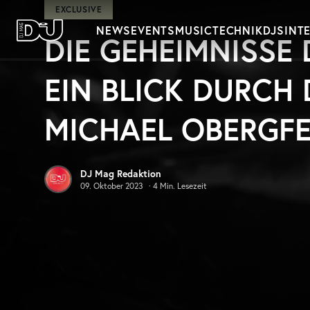
Zum Hauptinhalt springen
EXCLUSIVE
NEWS
EVENTS
MUSIC
TECHNIK
DJS
INT
DIE GEHEIMNISSE 
DJ Mag Germany
EIN BLICK DURCH
MICHAEL OBERGFE
DJ Mag Redaktion
09. Oktober 2023
·
4
Min. Lesezeit