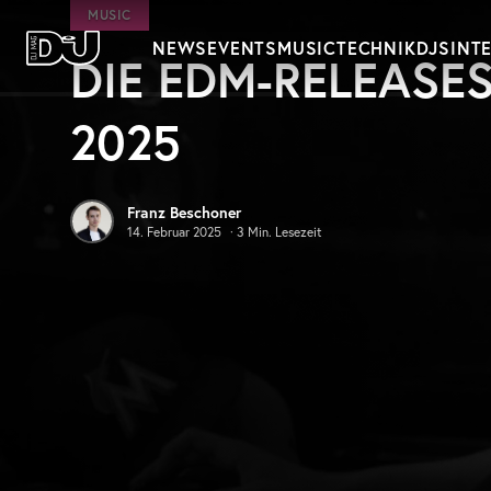
Zum Hauptinhalt springen
MUSIC
NEWS
EVENTS
MUSIC
TECHNIK
DJS
INT
DIE EDM-RELEASES
DJ Mag Germany
2025
Franz Beschoner
14. Februar 2025
·
3
Min. Lesezeit