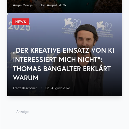
Angie Menge
•
06. August 2026
NEWS
„DER KREATIVE EINSATZ VON KI
INTERESSIERT MICH NICHT“:
THOMAS BANGALTER ERKLÄRT
WARUM
Franz Beschoner
•
06. August 2026
Anzeige