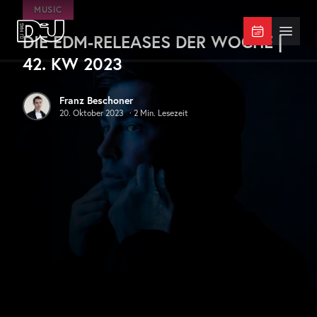
Zum Hauptinhalt springen
MUSIC
DIE EDM-RELEASES DER WOCHE |
DJ Mag Germany
Menü 
42. KW 2023
Franz Beschoner
20. Oktober 2023
·
2
Min. Lesezeit