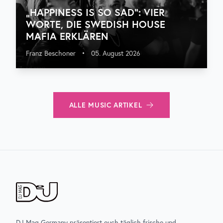
„HAPPINESS IS SO SAD“: VIER
WORTE, DIE SWEDISH HOUSE
MAFIA ERKLÄREN
Franz Beschoner
•
05. August 2026
ALLE
MUSIC
ARTIKEL
DJ Mag Germany präsentiert euch täglich frische und