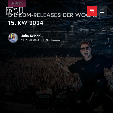
Zum Hauptinhalt springen
MUSIC
DIE EDM-RELEASES DER WOCHE |
DJ Mag Germany
Menü 
15. KW 2024
Julia Keiser
12. April 2024
·
1
Min. Lesezeit