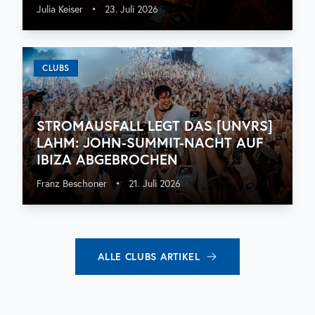
Julia Keiser
•
23. Juli 2026
CLUBS
STROMAUSFALL LEGT DAS [UNVRS]
LAHM: JOHN-SUMMIT-NACHT AUF
IBIZA ABGEBROCHEN
Franz Beschoner
•
21. Juli 2026
ALLE
CLUBS
ARTIKEL