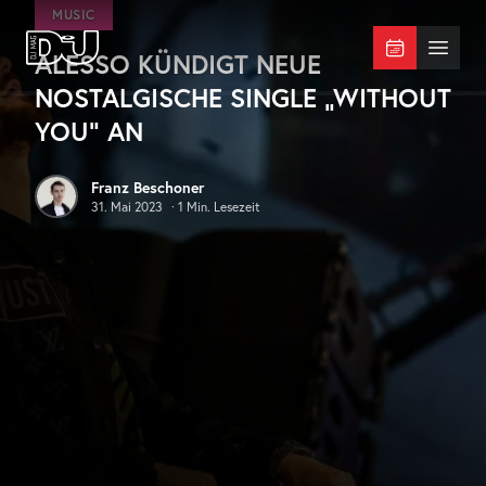
Zum Hauptinhalt springen
MUSIC
ALESSO KÜNDIGT NEUE
DJ Mag Germany
Menü 
NOSTALGISCHE SINGLE „WITHOUT
YOU“ AN
Franz Beschoner
31. Mai 2023
·
1
Min. Lesezeit