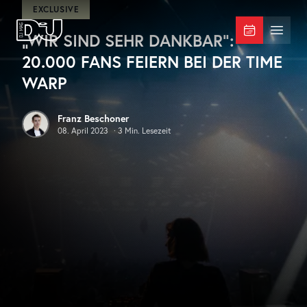
Zum Hauptinhalt springen
EXCLUSIVE
„WIR SIND SEHR DANKBAR“:
DJ Mag Germany
Menü 
20.000 FANS FEIERN BEI DER TIME
WARP
Franz Beschoner
08. April 2023
·
3
Min. Lesezeit