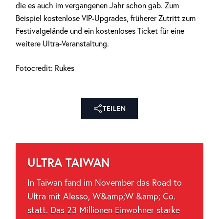
die es auch im vergangenen Jahr schon gab. Zum
Beispiel kostenlose VIP-Upgrades, früherer Zutritt zum
Festivalgelände und ein kostenloses Ticket für eine
weitere Ultra-Veranstaltung.
Fotocredit: Rukes
TEILEN
ULTRA TAIWAN
In Taiwan fand im November das Road to
Ultra mit Alesso, W&amp;W &amp; Co.
statt. Das 23 Millionen Einwohner starke