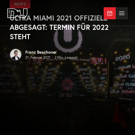
Zum Hauptinhalt springen
NEWS
ULTRA MIAMI 2021 OFFIZIELL
DJ Mag Germany
Menü 
ABGESAGT: TERMIN FÜR 2022
STEHT
Franz Beschoner
21. Februar 2021
·
2
Min. Lesezeit