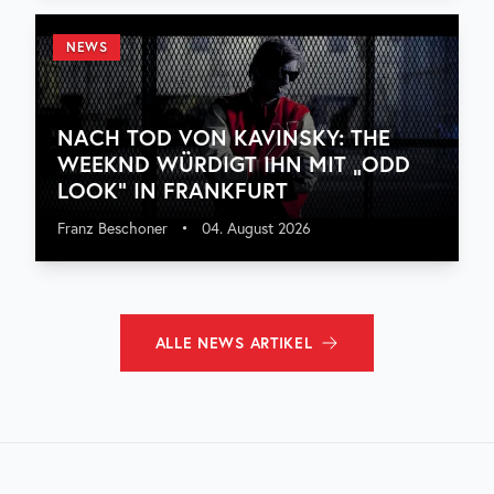
NEWS
NACH TOD VON KAVINSKY: THE
WEEKND WÜRDIGT IHN MIT „ODD
LOOK“ IN FRANKFURT
Franz Beschoner
•
04. August 2026
ALLE
NEWS
ARTIKEL