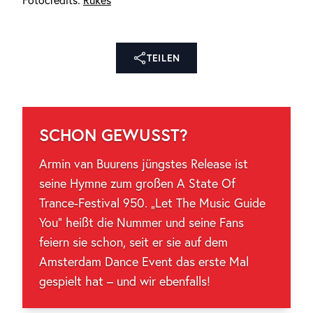
Fotocredits:
Rukes
TEILEN
SCHON GEWUSST?
Armin van Buurens jüngstes Release ist
seine Hymne zum großen A State Of
Trance-Festival 950. „Let The Music Guide
You“ heißt die Nummer und seine Fans
feiern sie schon, seit er sie auf dem
Amsterdam Dance Event das erste Mal
gespielt hat – und wir ebenfalls!