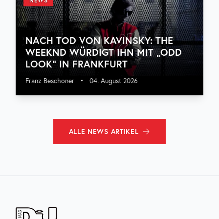
NEWS
NACH TOD VON KAVINSKY: THE
WEEKND WÜRDIGT IHN MIT „ODD
LOOK“ IN FRANKFURT
Franz Beschoner
•
04. August 2026
ALLE
NEWS
ARTIKEL