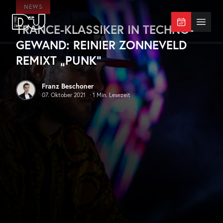
Zum Hauptinhalt springen
NEWS
TRANCE-KLASSIKER IN TECHNO-
DJ Mag Germany
Menü 
GEWAND: REINIER ZONNEVELD
REMIXT „PUNK“
Franz Beschoner
07. Oktober 2021
·
1
Min. Lesezeit