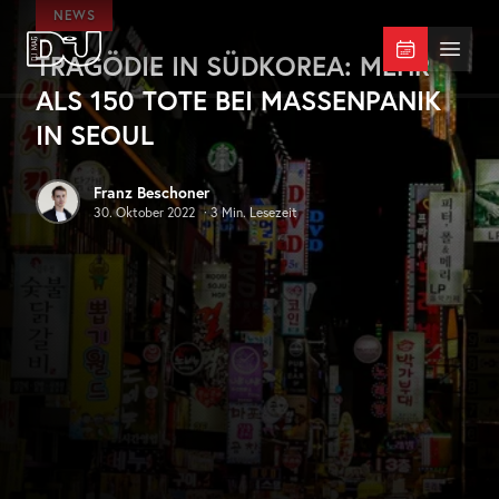
Zum Hauptinhalt springen
NEWS
TRAGÖDIE IN SÜDKOREA: MEHR
DJ Mag Germany
Menü 
ALS 150 TOTE BEI MASSENPANIK
IN SEOUL
Franz Beschoner
30. Oktober 2022
·
3
Min. Lesezeit