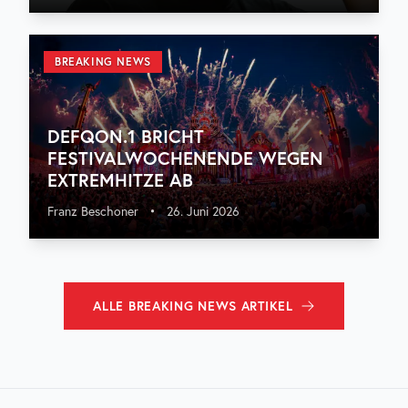
BREAKING NEWS
DEFQON.1 BRICHT
FESTIVALWOCHENENDE WEGEN
EXTREMHITZE AB
Franz Beschoner
•
26. Juni 2026
ALLE
BREAKING NEWS
ARTIKEL