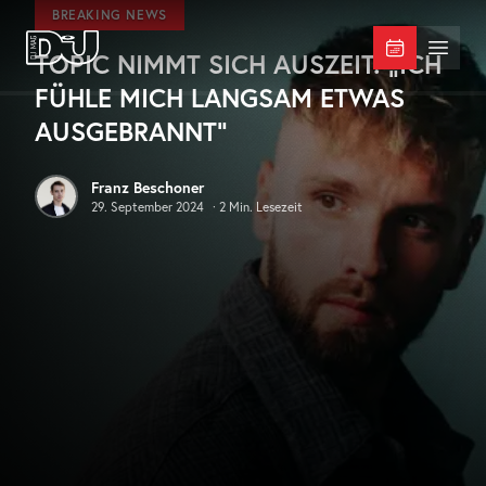
Zum Hauptinhalt springen
BREAKING NEWS
TOPIC NIMMT SICH AUSZEIT: „ICH
DJ Mag Germany
Menü 
FÜHLE MICH LANGSAM ETWAS
AUSGEBRANNT“
Franz Beschoner
29. September 2024
·
2
Min. Lesezeit