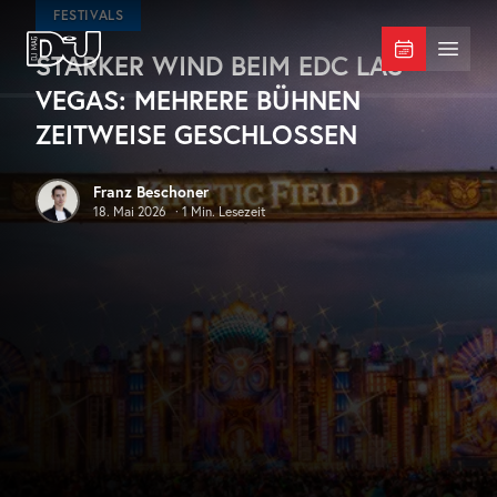
Zum Hauptinhalt springen
FESTIVALS
STARKER WIND BEIM EDC LAS
DJ Mag Germany
Menü 
VEGAS: MEHRERE BÜHNEN
ZEITWEISE GESCHLOSSEN
Franz Beschoner
18. Mai 2026
·
1
Min. Lesezeit