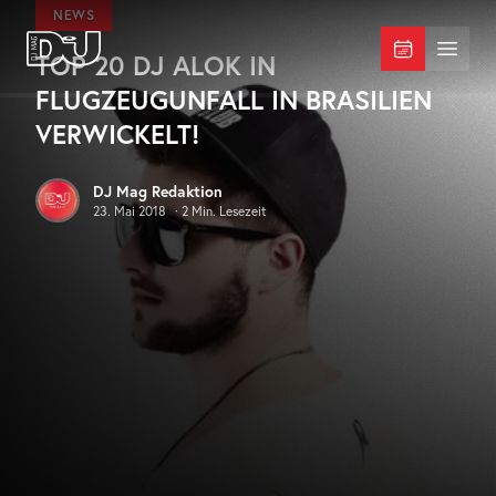
Zum Hauptinhalt springen
NEWS
TOP 20 DJ ALOK IN
DJ Mag Germany
Menü 
FLUGZEUGUNFALL IN BRASILIEN
VERWICKELT!
DJ Mag Redaktion
23. Mai 2018
·
2
Min. Lesezeit