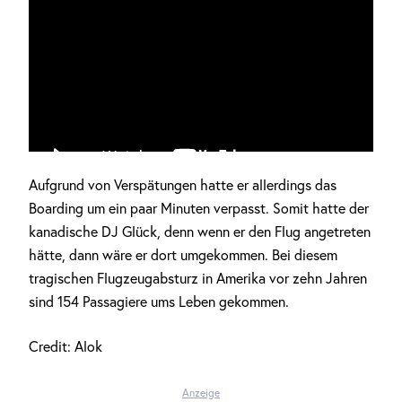
Aufgrund von Verspätungen hatte er allerdings das
Boarding um ein paar Minuten verpasst. Somit hatte der
kanadische DJ Glück, denn wenn er den Flug angetreten
FOLGE UNS
hätte, dann wäre er dort umgekommen. Bei diesem
Um keine News mehr zu verpassen
tragischen Flugzeugabsturz in Amerika vor zehn Jahren
sind 154 Passagiere ums Leben gekommen.
Credit: Alok
Anzeige