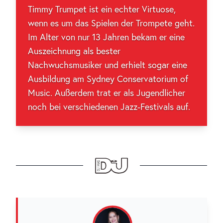
Timmy Trumpet ist ein echter Virtuose,
wenn es um das Spielen der Trompete geht.
Im Alter von nur 13 Jahren bekam er eine
Auszeichnung als bester
Nachwuchsmusiker und erhielt sogar eine
Ausbildung am Sydney Conservatorium of
Music. Außerdem trat er als Jugendlicher
noch bei verschiedenen Jazz-Festivals auf.