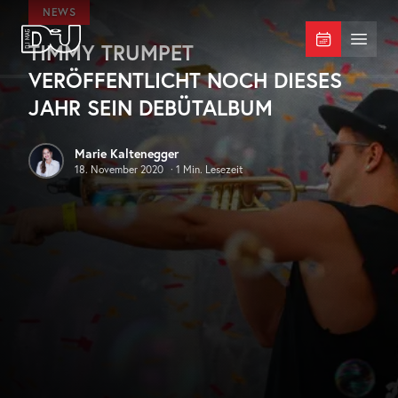
Zum Hauptinhalt springen
NEWS
TIMMY TRUMPET
DJ Mag Germany
Menü 
VERÖFFENTLICHT NOCH DIESES
JAHR SEIN DEBÜTALBUM
Marie Kaltenegger
18. November 2020
·
1
Min. Lesezeit