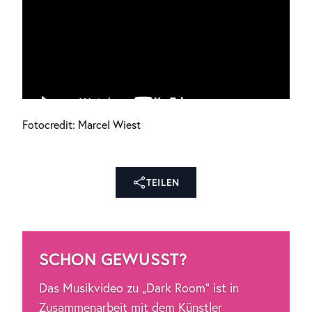
Fotocredit: Marcel Wiest
Anzeige
TEILEN
SCHON GEWUSST?
Das Musikvideo zu „Dark Room“ ist in
Zusammenarbeit mit dem Künstler