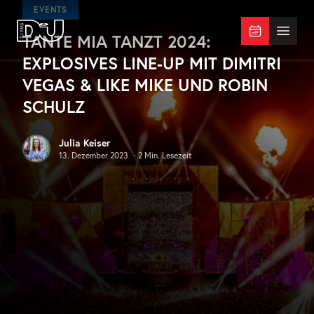
Zum Hauptinhalt springen
EVENTS
TANTE MIA TANZT 2024:
DJ Mag Germany
Menü 
EXPLOSIVES LINE-UP MIT DIMITRI
VEGAS & LIKE MIKE UND ROBIN
SCHULZ
Julia Keiser
13. Dezember 2023
·
2
Min. Lesezeit