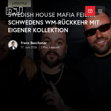
Zum Hauptinhalt springen
LIFESTYLE
SWEDISH HOUSE MAFIA FEIERN
DJ Mag Germany
Menü 
SCHWEDENS WM-RÜCKKEHR MIT
EIGENER KOLLEKTION
Franz Beschoner
17. Juni 2026
·
2
Min. Lesezeit