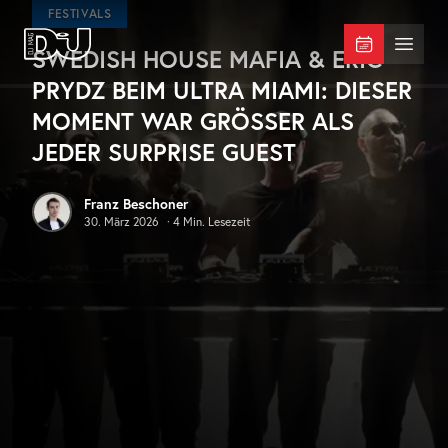
Zum Hauptinhalt springen
FESTIVALS
SWEDISH HOUSE MAFIA & ERIC
DJ Mag Germany
Menü 
PRYDZ BEIM ULTRA MIAMI: DIESER
MOMENT WAR GRÖSSER ALS J
EDER SURPRISE GUEST
Franz Beschoner
30. März 2026
·
4
Min. Lesezeit