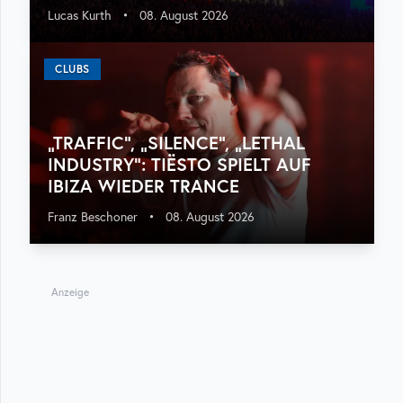
Lucas Kurth
•
08. August 2026
CLUBS
„TRAFFIC“, „SILENCE“, „LETHAL
INDUSTRY“: TIËSTO SPIELT AUF
IBIZA WIEDER TRANCE
Franz Beschoner
•
08. August 2026
Anzeige