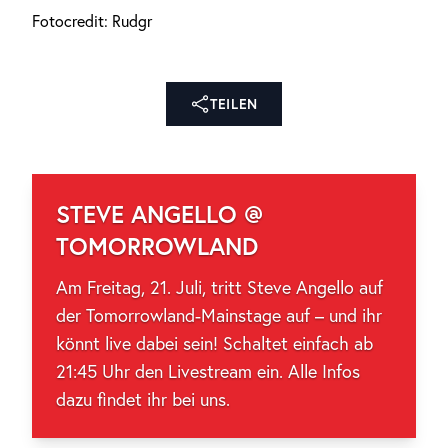
Fotocredit: Rudgr
TEILEN
STEVE ANGELLO @
TOMORROWLAND
Am Freitag, 21. Juli, tritt Steve Angello auf
der Tomorrowland-Mainstage auf – und ihr
könnt live dabei sein! Schaltet einfach ab
21:45 Uhr den Livestream ein. Alle Infos
dazu findet ihr bei uns.