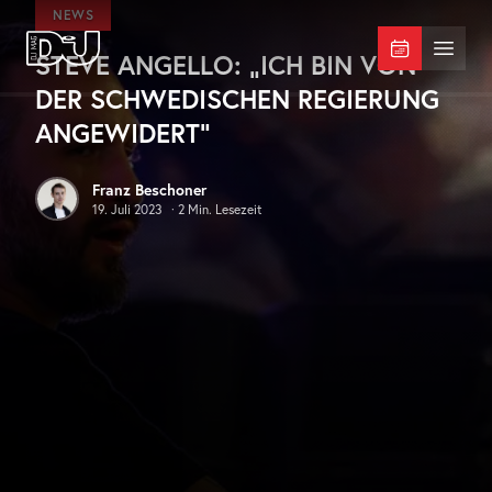
Zum Hauptinhalt springen
NEWS
STEVE ANGELLO: „ICH BIN VON
DJ Mag Germany
Menü 
DER SCHWEDISCHEN REGIERUNG
ANGEWIDERT“
Franz Beschoner
19. Juli 2023
·
2
Min. Lesezeit