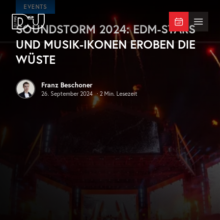
Zum Hauptinhalt springen
EVENTS
SOUNDSTORM 2024: EDM-STARS
DJ Mag Germany
Menü 
UND MUSIK-IKONEN EROBEN DIE
WÜSTE
Franz Beschoner
26. September 2024
·
2
Min. Lesezeit