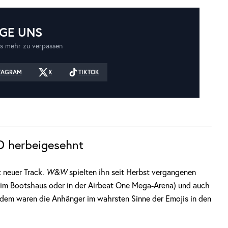
GE UNS
s mehr zu verpassen
TAGRAM
X
TIKTOK
D herbeigesehnt
t neuer Track.
W&W
spielten ihn seit Herbst vergangenen
el im Bootshaus oder in der Airbeat One Mega-Arena) und auch
tdem waren die Anhänger im wahrsten Sinne der Emojis in den