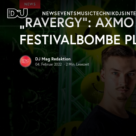
Zum Hauptinhalt springen
NEWS
NEWS
EVENTS
MUSIC
TECHNIK
DJS
INT
„RAVERGY“: AXMO
DJ Mag Germany
FESTIVALBOMBE P
DJ Mag Redaktion
04. Februar 2022
·
2
Min. Lesezeit