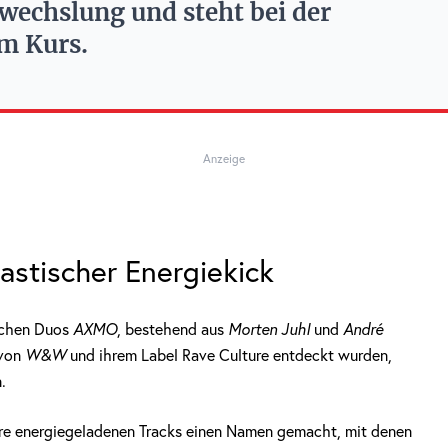
bwechslung und steht bei der
m Kurs.
Anzeige
tastischer Energiekick
schen Duos
AXMO
, bestehend aus
Morten Juhl
und
André
 von
W&W
und ihrem Label Rave Culture entdeckt wurden,
.
re energiegeladenen Tracks einen Namen gemacht, mit denen