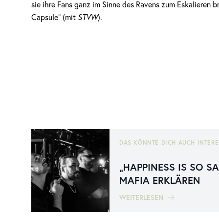
sie ihre Fans ganz im Sinne des Ravens zum Eskalieren b
Capsule“ (mit
STVW
).
DAS KÖNNTE DICH AUCH INTERE
„HAPPINESS IS SO S
MAFIA ERKLÄREN
WEITERLESEN