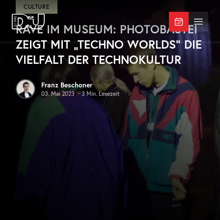
Zum Hauptinhalt springen
CULTURE
RAVE IM MUSEUM: PHOTOBASTEI
DJ Mag Germany
Menü 
ZEIGT MIT „TECHNO WORLDS“ DIE
VIELFALT DER TECHNOKULTUR
Franz Beschoner
03. Mai 2023
·
3
Min. Lesezeit