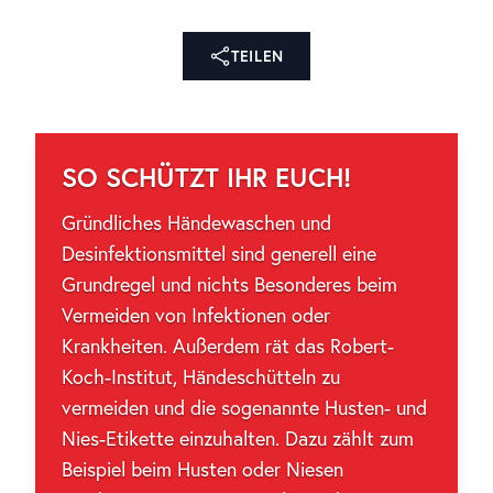
TEILEN
SO SCHÜTZT IHR EUCH!
Gründliches Händewaschen und
Desinfektionsmittel sind generell eine
Grundregel und nichts Besonderes beim
Vermeiden von Infektionen oder
Krankheiten. Außerdem rät das Robert-
Koch-Institut, Händeschütteln zu
vermeiden und die sogenannte Husten- und
Nies-Etikette einzuhalten. Dazu zählt zum
Beispiel beim Husten oder Niesen