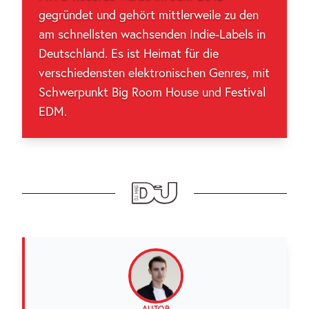
gegründet und gehört mittlerweile zu den
am schnellsten wachsenden Indie-Labels in
Deutschland. Es ist Heimat für die
verschiedensten elektronischen Genres, mit
Schwerpunkt Big Room House und Festival
EDM.
AUTOR