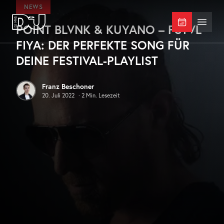
Zum Hauptinhalt springen
NEWS
POINT BLVNK & KUYANO – FSTVL
DJ Mag Germany
Menü 
FIYA: DER PERFEKTE SONG FÜR
DEINE FESTIVAL-PLAYLIST
Franz Beschoner
20. Juli 2022
·
2
Min. Lesezeit