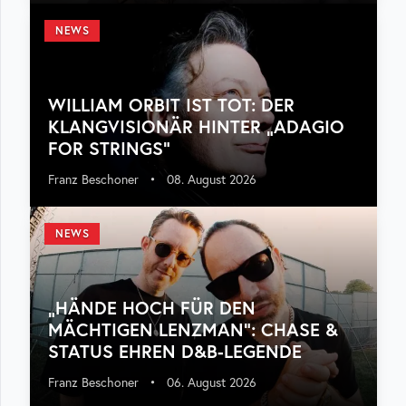
NEWS
WILLIAM ORBIT IST TOT: DER
KLANGVISIONÄR HINTER „ADAGIO
FOR STRINGS“
Franz Beschoner
•
08. August 2026
NEWS
„HÄNDE HOCH FÜR DEN
MÄCHTIGEN LENZMAN“: CHASE &
STATUS EHREN D&B-LEGENDE
Franz Beschoner
•
06. August 2026