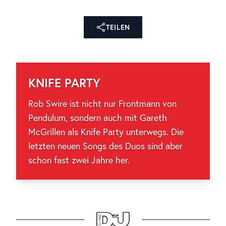
TEILEN
KNIFE PARTY
Rob Swire ist nicht nur Frontmann von
Pendulum, sondern auch mit Gareth
McGrillen als Knife Party unterwegs. Die
letzten neuen Songs des Duos sind aber
schon fast zwei Jahre her.