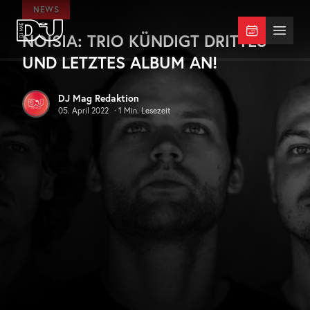
Zum Hauptinhalt springen
NEWS
NOISIA: TRIO KÜNDIGT DRITTES
DJ Mag Germany
Menü 
UND LETZTES ALBUM AN!
DJ Mag Redaktion
05. April 2022
·
1
Min. Lesezeit