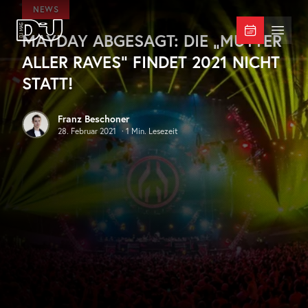
Zum Hauptinhalt springen
NEWS
MAYDAY ABGESAGT: DIE „MUTTER
DJ Mag Germany
Menü 
ALLER RAVES“ FINDET 2021 NICHT
STATT!
Franz Beschoner
28. Februar 2021
·
1
Min. Lesezeit