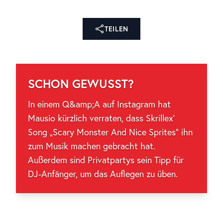
TEILEN
SCHON GEWUSST?
In einem Q&amp;A auf Instagram hat
Mausio kürzlich verraten, dass Skrillex’
Song „Scary Monster And Nice Sprites“ ihn
zum Musik machen gebracht hat.
Außerdem sind Privatpartys sein Tipp für
DJ-Anfänger, um das Auflegen zu üben.