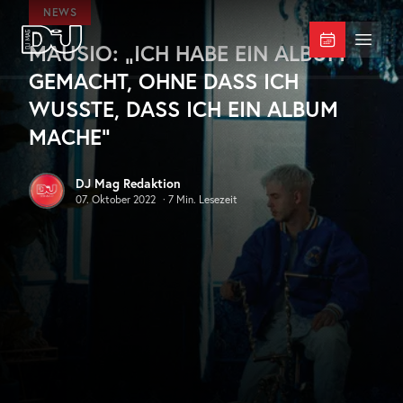
Zum Hauptinhalt springen
NEWS
MAUSIO: „ICH HABE EIN ALBUM
DJ Mag Germany
Menü 
GEMACHT, OHNE DASS ICH
WUSSTE, DASS ICH EIN ALBUM
MACHE“
DJ Mag Redaktion
07. Oktober 2022
·
7
Min. Lesezeit