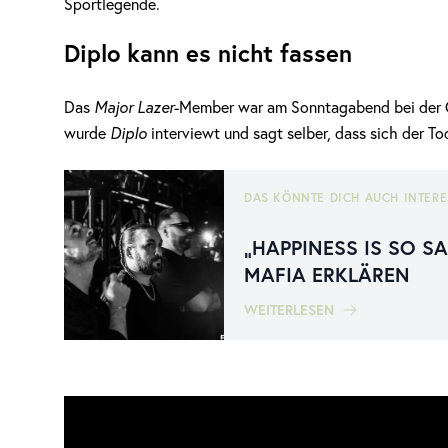
Sportlegende.
Diplo kann es nicht fassen
Das
Major Lazer
-Member war am Sonntagabend bei der G
wurde
Diplo
interviewt und sagt selber, dass sich der To
DAS KÖNNTE DICH AUCH INTERE
„HAPPINESS IS SO S
MAFIA ERKLÄREN
WEITERLESEN