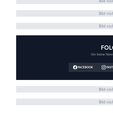
Bild ni
Bild ni
Bild ni
FOL
Um keine News
FACEBOOK
INS
Bild ni
Bild ni