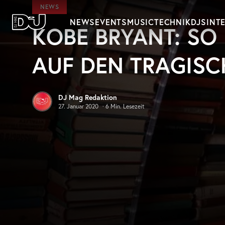
Zum Hauptinhalt springen
NEWS
NEWS
EVENTS
MUSIC
TECHNIK
DJS
INT
KOBE BRYANT: SO 
DJ Mag Germany
AUF DEN TRAGISC
DJ Mag Redaktion
27. Januar 2020
·
6
Min. Lesezeit