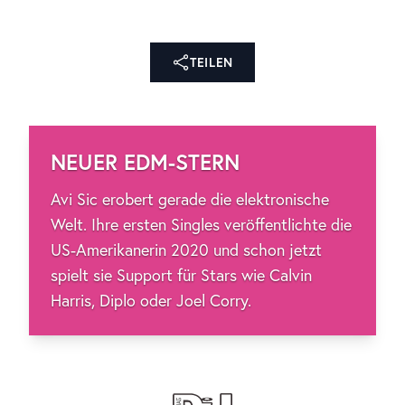
TEILEN
NEUER EDM-STERN
Avi Sic erobert gerade die elektronische
Welt. Ihre ersten Singles veröffentlichte die
US-Amerikanerin 2020 und schon jetzt
spielt sie Support für Stars wie Calvin
Harris, Diplo oder Joel Corry.