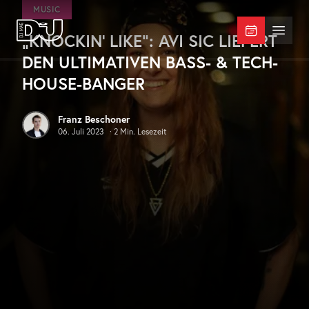
Zum Hauptinhalt springen
MUSIC
„KNOCKIN‘ LIKE“: AVI SIC LIEFERT
DJ Mag Germany
Menü 
DEN ULTIMATIVEN BASS- & TECH-
HOUSE-BANGER
Franz Beschoner
06. Juli 2023
·
2
Min. Lesezeit