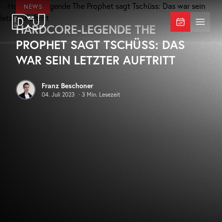
Zum Hauptinhalt springen
NEWS
HARDCORE-LEGENDE THE
DJ Mag Germany
Menü 
PROPHET SAGT TSCHÜSS: DAS
WAR SEIN LETZTER AUFTRITT
Franz Beschoner
04. Juli 2023
·
3
Min. Lesezeit