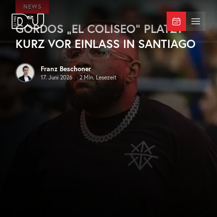
Zum Hauptinhalt springen
NEWS
GORDOS „EL COLISEO“ PLATZT
DJ Mag Germany
Menü 
KURZ VOR EINLASS IN SANTIAGO
Franz Beschoner
17. Juni 2026
·
2
Min. Lesezeit