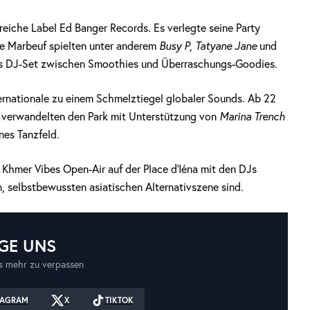
sreiche Label Ed Banger Records. Es verlegte seine Party
Rue Marbeuf spielten unter anderem
Busy P
,
Tatyane Jane
und
es DJ-Set zwischen Smoothies und Überraschungs-Goodies.
rnationale zu einem Schmelztiegel globaler Sounds. Ab 22
 verwandelten den Park mit Unterstützung von
Marina Trench
nes Tanzfeld.
s Khmer Vibes Open-Air auf der Place d’Iéna mit den DJs
en, selbstbewussten asiatischen Alternativszene sind.
GE UNS
 mehr zu verpassen
TAGRAM
X
TIKTOK