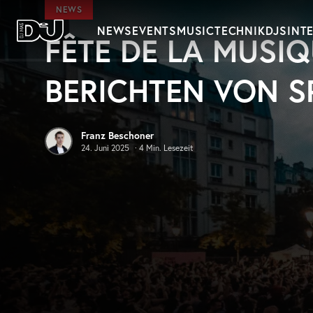
Zum Hauptinhalt springen
NEWS
NEWS
EVENTS
MUSIC
TECHNIK
DJS
INT
FÊTE DE LA MUSIQ
DJ Mag Germany
BERICHTEN VON S
Franz Beschoner
24. Juni 2025
·
4
Min. Lesezeit