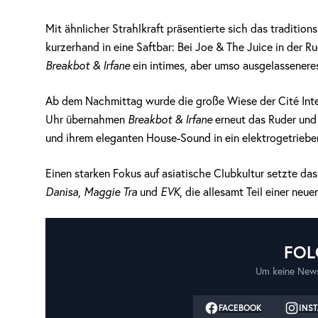
Mit ähnlicher Strahlkraft präsentierte sich das tradition
kurzerhand in eine Saftbar: Bei Joe & The Juice in der 
Breakbot & Irfane
ein intimes, aber umso ausgelassener
Ab dem Nachmittag wurde die große Wiese der Cité Inte
Uhr übernahmen
Breakbot & Irfane
erneut das Ruder und
und ihrem eleganten House-Sound in ein elektrogetriebe
Einen starken Fokus auf asiatische Clubkultur setzte da
Danisa
,
Maggie Tra
und
EVK
, die allesamt Teil einer neu
FOL
Um keine News
FACEBOOK
INS