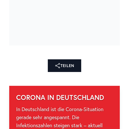
TEILEN
CORONA IN DEUTSCHLAND
In Deutschland ist die Corona-Situation
gerade sehr angespannt. Die
Infektionszahlen steigen stark – aktuell