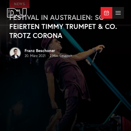
Zum Hauptinhalt springen
NEWS
FESTIVAL IN AUSTRALIEN: SO
DJ Mag Germany
Menü 
FEIERTEN TIMMY TRUMPET & CO.
TROTZ CORONA
Franz Beschoner
20. März 2021
·
2
Min. Lesezeit