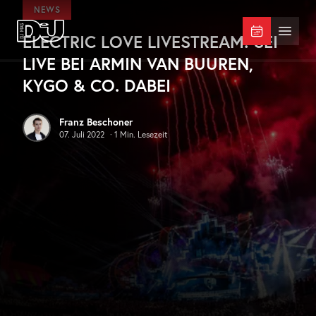
Zum Hauptinhalt springen
NEWS
ELECTRIC LOVE LIVESTREAM: SEI
DJ Mag Germany
Menü 
LIVE BEI ARMIN VAN BUUREN,
KYGO & CO. DABEI
Franz Beschoner
07. Juli 2022
·
1
Min. Lesezeit