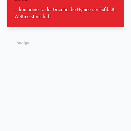
... komponierte der Grieche die Hymne der Fußball-
Weltmeisterschaft.
Anzeige