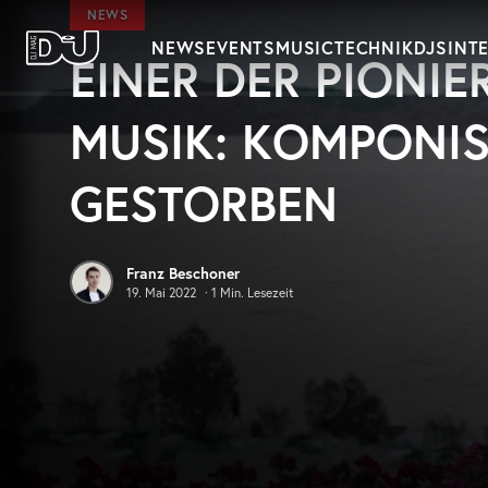
Zum Hauptinhalt springen
NEWS
NEWS
EVENTS
MUSIC
TECHNIK
DJS
INT
EINER DER PIONI
DJ Mag Germany
MUSIK: KOMPONIS
GESTORBEN
Franz Beschoner
19. Mai 2022
·
1
Min. Lesezeit