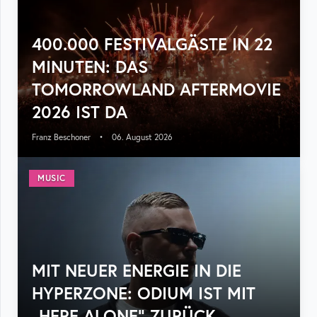
400.000 FESTIVALGÄSTE IN 22
MINUTEN: DAS
TOMORROWLAND AFTERMOVIE
2026 IST DA
Franz Beschoner
•
06. August 2026
MUSIC
MIT NEUER ENERGIE IN DIE
HYPERZONE: ODIUM IST MIT
„HERE ALONE“ ZURÜCK